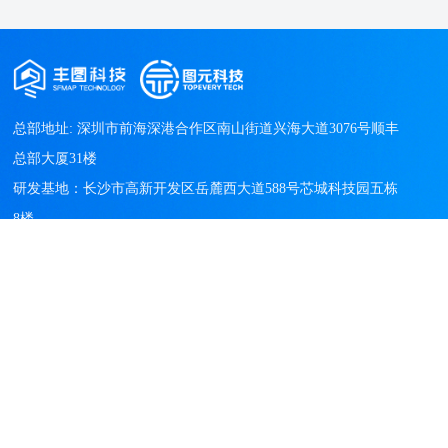
线数字化标准体系研究报
告》中，“重庆市沙坪坝区城
市治理风险清单管理应用项
«
1
2
3
4
5
6
7
8
...
目”作为“典型城市生命线数
16
17
»
字化实践案例”成功入选。
总部地址: 深圳市前海深港合作区南山街道兴海大道3076号顺丰
总部大厦31楼

研发基地：长沙市高新开发区岳麓西大道588号芯城科技园五栋
8楼

产品与解决方案
城市管理解决方案
城市运营服务
科技创新与物联网产品