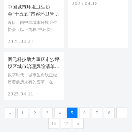
水厂及其他相关附属设施的
合。升级后，图元科技作为
图元科技受邀参加《智慧
智能监测管控，建成一个集
一个独立品牌运营，依然深
环卫系统建设标准(送审
信息共享、综合运行监控、
耕城市管理领域。
稿)》审查会
近日，工程建设行业标准
应急处置、辅助决策分析于
《智慧环卫系统建设标准(送
一体的多功能综合管理平
审稿)》审查会在武汉举行。
台，为排水业务管理、防涝
2025.04.18
本次会议由住房和城乡建设
中国城市环境卫生协
指挥等提供支持，构建“源网
部市容环境卫生标准化技术
会“十五五”市容环卫管理
站厂河”一体化管理的新模
委员会主持，汇集了住房和
与监管创新发展研讨会在
式，形成具备实时感知、业
近日，由中国城市环境卫生
城乡建设部标准定额研究所
武汉召开，图元科技出席
务联动、预警预报、辅助决
协会（以下简称“中环协”）
代表、行业专家等众多专业
策和应急调度功能的排水综
主办，中环协市容环境卫生
2025.04.21
人士，共同对标准进行深入
合管理体系。
管理专业委员会（以下简
审查。
称“市容环卫专委会”）与环
境卫生服务及设施运营监管
图元科技助力重庆市沙坪
专业委员会（以下简称“监管
坝区城市治理风险清单管
专委会”）联合承办的“十五
理应用项目入选全国智标
数字时代，城市生命线正经
五”市容环卫管理与监管创新
委典型城市生命线数字化
历着前所未有的变革。在全
发展研讨会在武汉成功召
实践案例
国智标委发布的《城市生命
开。
2025.04.11