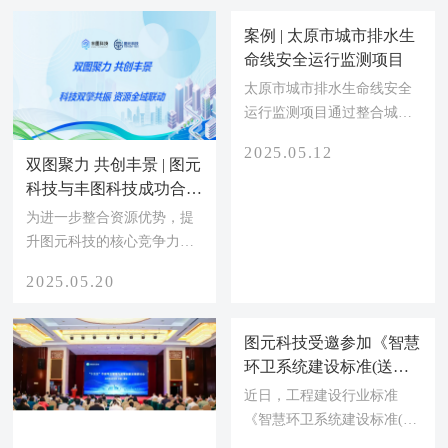
运行管理服务平台率先通
过省级验收
近日，许昌市城市运行管理
服务平台通过河南省住房和
城乡建设厅专家组验收，成
2025.05.26
为河南省首个通过省级验收
的市级运行管理服务平台。
案例 | 太原市城市排水生
命线安全运行监测项目
太原市城市排水生命线安全
运行监测项目通过整合城区
雨污水管网、泵站、污水
2025.05.12
厂、河道排口、重点排水
双图聚力 共创丰景 | 图元
户、低洼积水点等相关数
科技与丰图科技成功合
据，接入泵站运行数据、污
并，科技双擎共振 开启
为进一步整合资源优势，提
水厂运行数据、排污量、低
数字化新征程
升图元科技的核心竞争力，
洼积水点液位、泵站视频、
共同推动智慧城市的高质量
2025.05.20
水雨情、气象等信息，实现
发展。2024年底，图元科技
对全市雨污管网、泵站、污
与丰图科技完成了资本整