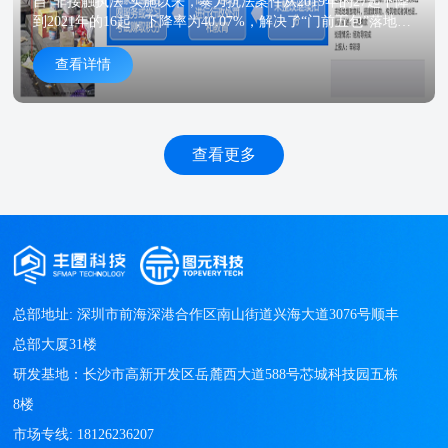
自“非接触执法”实施以来，暴力抗法案件从2019年的27起下降
到2021年的16起，下降率为40.07%，解决了“门前五包”落地难
题，提升沿街环境，提高了群众满意度。
查看详情
查看更多
总部地址: 深圳市前海深港合作区南山街道兴海大道3076号顺丰
总部大厦31楼

研发基地：长沙市高新开发区岳麓西大道588号芯城科技园五栋
8楼
