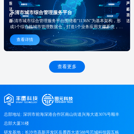
乐清市城市综合管理服务平台
乐清市城市综合管理服务平台围绕着“1136N”为基本架构，形
成1个综合性城市管理数据仓，打造1个业务应用支撑系统，构
建3个集成应用场景（分析决策一张图、指挥协调智流转、综
合管理智评价），建设6个行业应用管理系统（智慧执法、智
查看详情
慧环卫、垃圾分类、智慧园林、智慧市政、综合管理、公众服
务），接入N个应用（“浙江省城市运行安全数字化管理系
统”、“温州智慧城管”、“温州犬只管理”、“桥医生”、“电动自
行车规范管理系统”、“乐清市人行道违停系统”、“渣土车辆管
查看更多
理平台”、“天空之眼”等8个外部原有行业应用系统）整合在平
台方便使用。
总部地址: 深圳市前海深港合作区南山街道兴海大道3076号顺丰
总部大厦31楼

研发基地：长沙市高新开发区岳麓西大道588号芯城科技园五栋